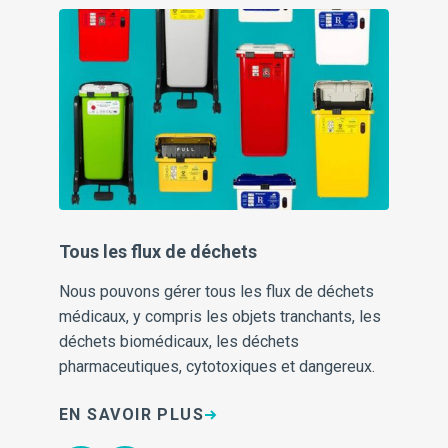
Tous les flux de déchets
De
Nous pouvons gérer tous les flux de déchets
No
médicaux, y compris les objets tranchants, les
s'
on
déchets biomédicaux, les déchets
soi
pharmaceutiques, cytotoxiques et dangereux.
aid
EN SAVOIR PLUS
EN