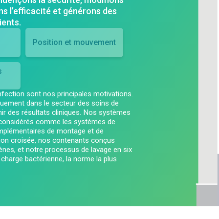
 l’efficacité et générons des
À propos de nous
ients.
Position et mouvement
Nos Opérations
s
infection sont nos principales motivations.
iquement dans le secteur des soins de
ir des résultats cliniques. Nos systèmes
t considérés comme les systèmes de
omplémentaires de montage et de
ion croisée, nos contenants conçus
ènes, et notre processus de lavage en six
a charge bactérienne, la norme la plus