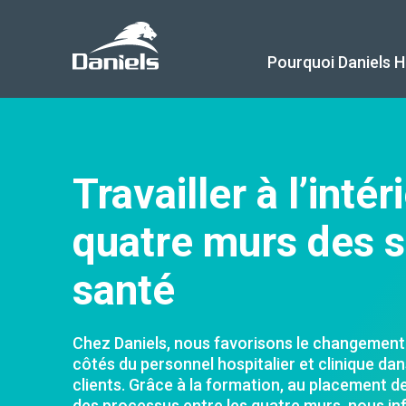
Daniels
Health
Canada
Pourquoi Daniels H
Travailler à l’inté
quatre murs des s
santé
Chez Daniels, nous favorisons le changement e
côtés du personnel hospitalier et clinique da
clients. Grâce à la formation, au placement d
des processus entre les quatre murs, nous inf