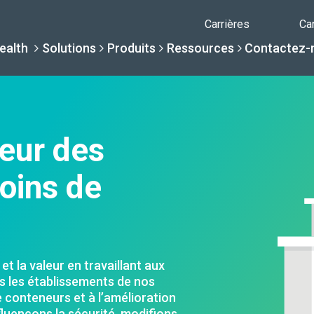
Carrières
Ca
ealth
Solutions
Produits
Ressources
Contactez-
Pourquoi Daniel
Solutions
Ressour
Produits
rieur des
oins de
Par spécialité
Centre de c
Conteneurs Da
La différence Daniels
Par besoin de servi
Centre d'aid
Bibliothèque com
t la valeur en travaillant aux
Soins de santé sans int
ns les établissements de nos
e conteneurs et à l’amélioration
Une Nouvelle Normalité
luençons la sécurité, modifions