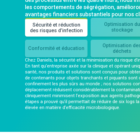
les comportements de ségrégation, améliorons
avantages financiers substantiels pour nos cl
Optimisation du
Sécurité et réduction
stockage
des risques d’infection
Optimisation de
Conformité et éducation
déchets
Chez Daniels, la sécurité et la minimisation du risque d’
En tant qu’entreprise axée sur la clinique et opérant un
santé, nos produits et solutions sont conçus pour obten
de contenants pour objets tranchants et piquants son
confinement les plus sûrs au monde ; nos solutions c
déplacement réduisent considérablement la contaminat
cliniquement minimisent l’exposition aux agents pathog
étapes a prouvé qu’il permettait de réduire de six logs l
élevée en matière d’efficacité microbiologique.