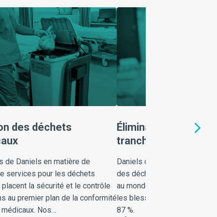
ion des déchets
Élimination des obje
caux
tranchants
s de Daniels en matière de
Daniels dispose des conteneu
de services pour les déchets
des déchets médicaux trancha
placent la sécurité et le contrôle
au monde, dont il est prouvé q
ns au premier plan de la conformité
les blessures par piqûre d’aig
 médicaux. Nos…
87 %.