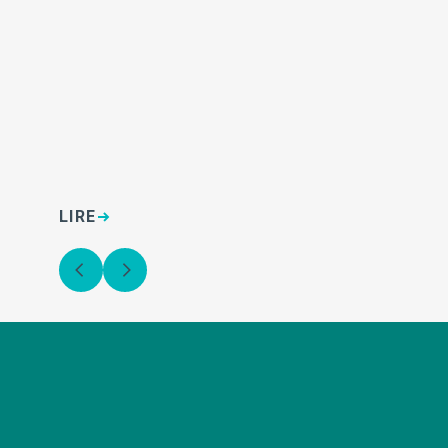
ed
LIRE
LI