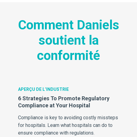
Comment Daniels
soutient la
conformité
APERÇU DE L’INDUSTRIE
AP
6 Strategies To Promote Regulatory
A 
Compliance at Your Hospital
fo
Compliance is key to avoiding costly missteps
Me
and
for hospitals. Learn what hospitals can do to
he
ensure compliance with regulations.
hel