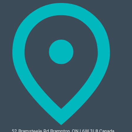
52 Bramsteele Rd Brampton, ON L6W 3L8 Canada