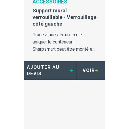
ACCESSOIRES
Support mural
verrouillable - Verrouillage
côté gauche
Grâce à une serrure à clé
unique, le conteneur
Sharpsmart peut être monté et
verrouillé en toute sécurité sur
le support, ce qui empêche tout
AJOUTER AU
VOIR
retrait non autorisé.
DEVIS