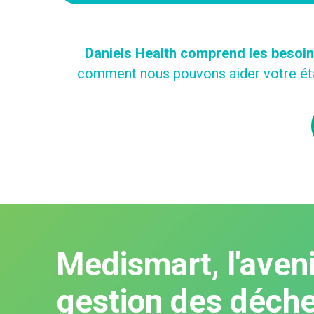
Daniels Health comprend les besoi
comment nous pouvons aider votre éta
Medismart, l'aveni
gestion des déch