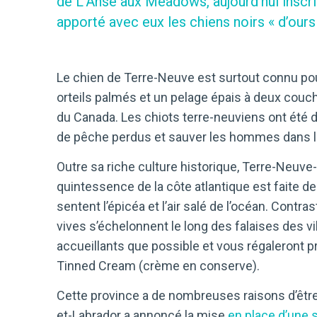
de L’Anse aux Meadows, aujourd’hui inscri
apporté avec eux les chiens noirs « d’our
Le chien de Terre-Neuve est surtout connu pou
orteils palmés et un pelage épais à deux couch
du Canada. Les chiots terre-neuviens ont été 
de pêche perdus et sauver les hommes dans les
Outre sa riche culture historique, Terre-Neuv
quintessence de la côte atlantique est faite de
sentent l’épicéa et l’air salé de l’océan. Cont
vives s’échelonnent le long des falaises des v
accueillants que possible et vous régaleront pro
Tinned Cream (crème en conserve).
Cette province a de nombreuses raisons d’être 
et-Labrador a annoncé la mise
en place d’une 