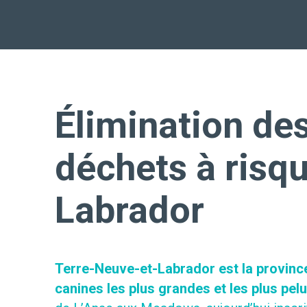
Élimination de
déchets à risq
Labrador
Terre-Neuve-et-Labrador est la province 
canines les plus grandes et les plus pe