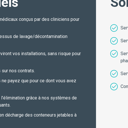
iels
So
édicaux conçus par des cliniciens pour
Ser
ocessus de lavage/décontamination
Ser
iront vos installations, sans risque pour
Ser
pha
sur nos contrats.
Ser
us ne payez que pour ce dont vous avez
Con
à l’élimination grâce à nos systèmes de
uants.
e en décharge des conteneurs jetables à