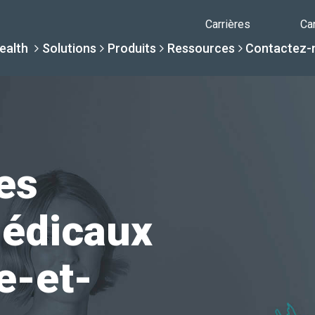
Carrières
Ca
ealth
Solutions
Produits
Ressources
Contactez-
Pourquoi Daniel
Solutions
Ressour
Produits
es
Par spécialité
Centre de c
Conteneurs Da
médicaux
La différence Daniels
Par besoin de servi
Centre d'aid
Bibliothèque com
e-et-
Soins de santé sans int
Une Nouvelle Normalité