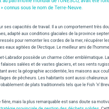
t au patrimoine mondial de l’UNESCO, avait été fondé
s » connus sous le nom de Terre-Neuve.
r ses capacités de travail. Il a un comportement très do
es, adapté aux conditions glaciales de la province septen
dressés pour remonter les cordes de la mer, récupérer le
 eaux agitées de l’Arctique. Le meilleur ami de l’homme
e-et-Labrador possède un charme côtier emblématique. L
 falaises salées et de vastes glaciers, et ses vents rugi
rastant avec la géographie accidentée, les maisons aux cou
illages de pêcheurs. Les habitants sont aussi chaleureux 
bablement de plats traditionnels tels que le Fish ‘n’ Brew
fière, mais la plus remarquable est sans doute sa motiva
stratégie provinciale de gestion des déchets solides
. Cet