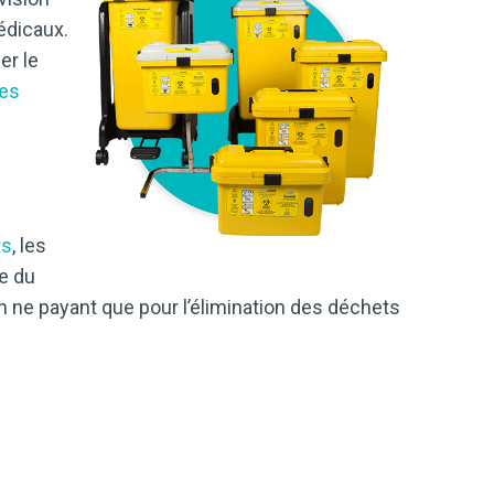
édicaux.
er le
ues
n
ts
, les
e du
 ne payant que pour l’élimination des déchets