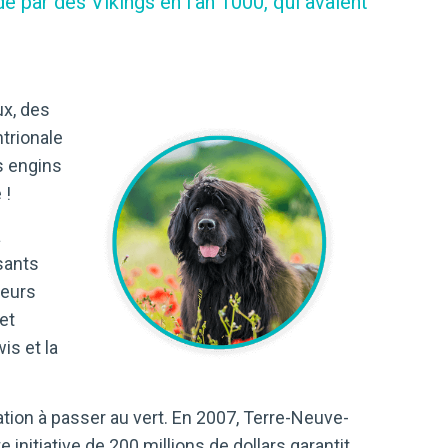
 par des Vikings en l’an 1000, qui avaient
ux, des
trionale
s engins
 !
a
ssants
leurs
et
is et la
tion à passer au vert. En 2007, Terre-Neuve-
te initiative de 200 millions de dollars garantit