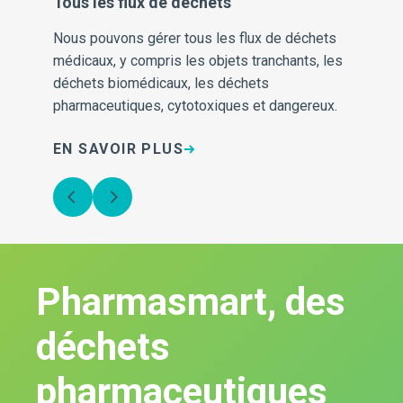
Tous les flux de déchets
De
Nous pouvons gérer tous les flux de déchets
No
médicaux, y compris les objets tranchants, les
s'
on
déchets biomédicaux, les déchets
soi
pharmaceutiques, cytotoxiques et dangereux.
aid
EN SAVOIR PLUS
EN
Pharmasmart, des
déchets
pharmaceutiques