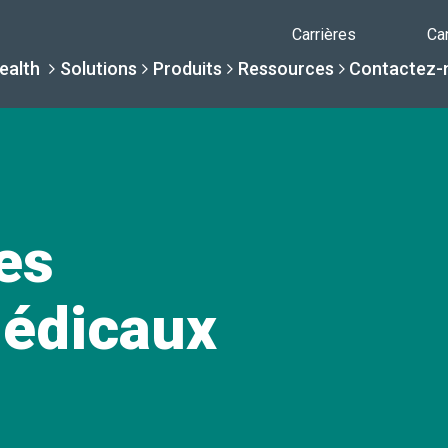
Carrières
Ca
ealth
Solutions
Produits
Ressources
Contactez-
Pourquoi Daniel
Solutions
Ressour
Produits
es
Par spécialité
Centre de c
Conteneurs Da
médicaux
La différence Daniels
Par besoin de servi
Centre d'aid
Bibliothèque com
Soins de santé sans int
Une Nouvelle Normalité