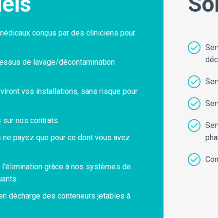
iels
So
édicaux conçus par des cliniciens pour
Ser
déc
ocessus de lavage/décontamination
Ser
iront vos installations, sans risque pour
Ser
sur nos contrats.
Ser
us ne payez que pour ce dont vous avez
pha
Con
à l’élimination grâce à nos systèmes de
uants.
e en décharge des conteneurs jetables à