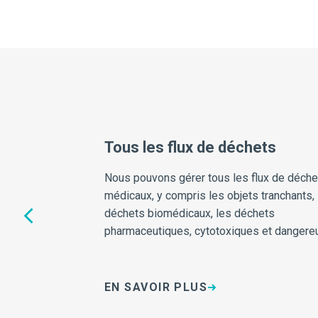
tives
Tous les flux de déchets
ducatives et à des
Nous pouvons gérer tous les flux de déche
 donnons à nos
médicaux, y compris les objets tranchants, 
iorer la ségrégation
déchets biomédicaux, les déchets
pharmaceutiques, cytotoxiques et dangere
EN SAVOIR PLUS