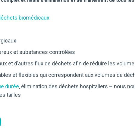
complet et fiable d’élimination et de traitement de tous les
déchets biomédicaux
rgicaux
ereux et substances contrôlées
aux et d’autres flux de déchets afin de réduire les volum
bles et flexibles qui correspondent aux volumes de déch
ue durée
, élimination des déchets hospitaliers – nous no
s tailles