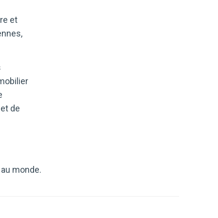
re et
ennes,
s
mobilier
e
 et de
e au monde.