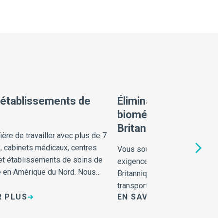
 établissements de
Élimination des déch
biomédicaux en Col
Britannique
ière de travailler avec plus de 7
, cabinets médicaux, centres
Vous souhaitez en savoir plus
et établissements de soins de
exigences provinciales de la
e en Amérique du Nord. Nous
Britannique en matière de st
 proches de vous !
transport et d'élimination de
R PLUS
EN SAVOIR PLUS
médicaux ?