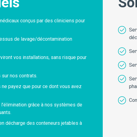
iels
So
édicaux conçus par des cliniciens pour
Ser
déc
ocessus de lavage/décontamination
Ser
iront vos installations, sans risque pour
Ser
sur nos contrats.
Ser
us ne payez que pour ce dont vous avez
pha
Con
à l’élimination grâce à nos systèmes de
uants.
e en décharge des conteneurs jetables à