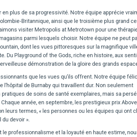
en plus de sa progressivité. Notre équipe apprécie vrai
Colombie-Britannique, ainsi que le troisième plus grand ce
aimons visiter Metropolis at Metrotown pour une thérapi
 magasins parmi lesquels choisir. Notre équipe ne peut p
untain, dont les vues pittoresques sur la magnifique vill
. Du Playground of the Gods, riche en histoire, aux sent
merveilleuse démonstration de la gloire des grands espac
sionnants que les vues qu’ils offrent. Notre équipe félic
 l’hôpital de Burnaby qui travaillent dur. Non seulement
es pratiques de soins de santé exemplaires, mais sa pers
Chaque année, en septembre, les prestigieux prix Above
 leurs termes, « les personnes ou les équipes qui ont c
 du devoir ».
 le professionnalisme et la loyauté en haute estime, nou