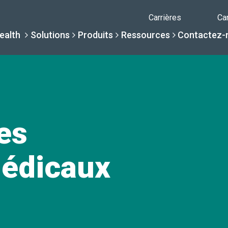
Carrières
Ca
ealth
Solutions
Produits
Ressources
Contactez-
Pourquoi Daniel
Solutions
Ressour
Produits
es
Par spécialité
Centre de c
Conteneurs Da
médicaux
La différence Daniels
Par besoin de servi
Centre d'aid
Bibliothèque com
Soins de santé sans int
Une Nouvelle Normalité