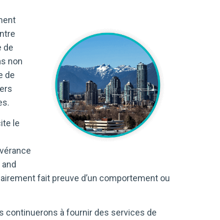
ment
ntre
e de
as non
e de
iers
es.
ite le
évérance
 and
lairement fait preuve d’un comportement ou
s continuerons à fournir des services de