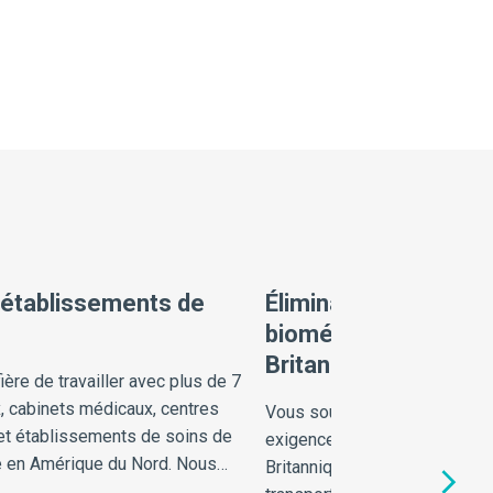
 établissements de
Élimination des déch
biomédicaux en Col
Britannique
ière de travailler avec plus de 7
, cabinets médicaux, centres
Vous souhaitez en savoir plus
et établissements de soins de
exigences provinciales de la
e en Amérique du Nord. Nous
Britannique en matière de st
 proches de vous !