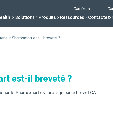
Carrières
Ca
ealth
Solutions
Produits
Ressources
Contactez-
teneur Sharpsmart est-il breveté ?
Pourquoi Daniel
Solutions
Ressour
Produits
Par spécialité
Centre de c
Conteneurs Da
t est-il breveté ?
La différence Daniels
Par besoin de servi
Centre d'aid
Bibliothèque com
nchants Sharpsmart est protégé par le brevet CA
Soins de santé sans int
Une Nouvelle Normalité