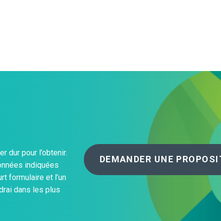
À propos de nous
Nos Opérations
 dur pour l’obtenir.
DEMANDER UNE PROPOSI
données indiquées
rt formulaire et l’un
rai dans les plus