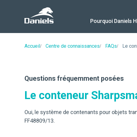
Daniels
Health
Canada
Pourquoi Daniels H
Accueil
Centre de connaissances
FAQs
Le con
Questions fréquemment posées
Le conteneur Sharpsmar
Oui, le système de contenants pour objets tra
FF48809/13.