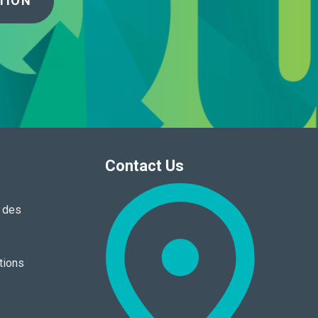
TION
Contact Us
n des
tions