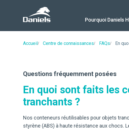
Daniels
Health
Canada
Pourquoi Daniels H
Accueil
Centre de connaissances
FAQs
En quo
Questions fréquemment posées
En quoi sont faits les 
tranchants ?
Nos conteneurs réutilisables pour objets tran
styrène (ABS) à haute résistance aux chocs. L